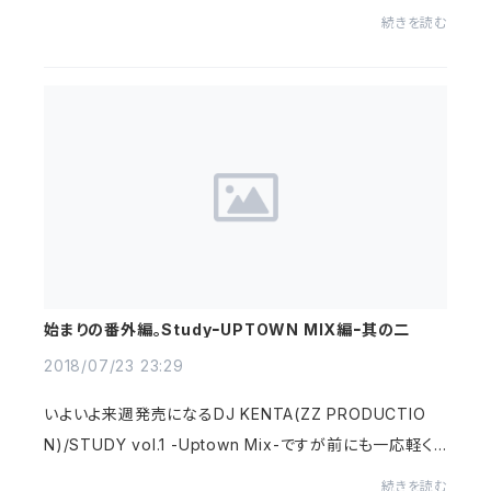
是非聴いてもらいたい映画「Who's The Man」絡みの楽
続きを読む
曲です。姐さんのReminisce (Bad Boy Remix) からのW
hat’s Ne...
始まりの番外編。StudyｰUPTOWN MIX編ｰ其の二
2018/07/23 23:29
いよいよ来週発売になるDJ KENTA(ZZ PRODUCTIO
N)/STUDY vol.1 -Uptown Mix-ですが前にも一応軽く
書きましたがこのレーベルの強さと云えるHIPHOPとR&B
続きを読む