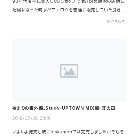
90年代後半に突入しCDショップで働き始め藤沢の店舗に
配属になった時まだアナログを普通に販売していた良き時
代の記憶。最初に爆発的に売りまくったのがいまや誰もが
続きを読む
知るEMINEMのMy name Is。既に海外では最もや...
始まりの番外編。StudyｰUPTOWN MIX編ｰ其の四
2018/07/28 23:16
いよいよ発売し既にdiskunionでは完売しましたがそもそ