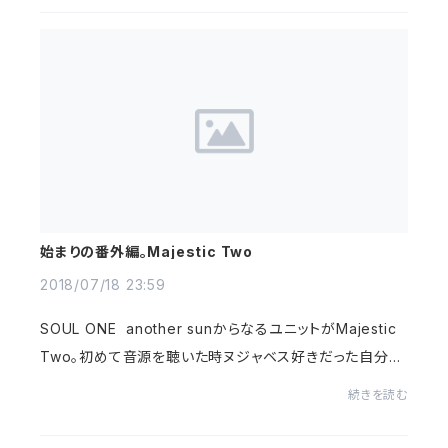
始まりの番外編。Majestic Two
2018/07/18 23:59
SOUL ONE another sunからなるユニットがMajestic
Two。初めて音源を聴いた時ヌジャベス好きだった自分に
は久しぶり素晴らしいビート職人が現れた印象。無名とか
続きを読む
有名とかは考えずに音の素晴らしさに共感し...