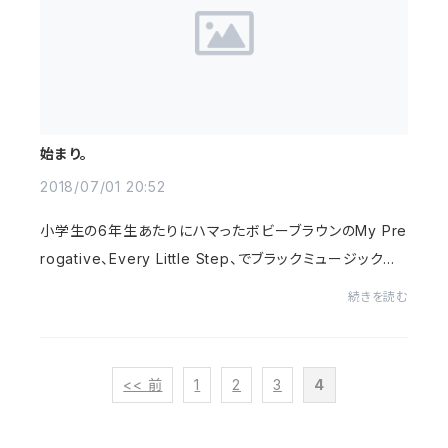
始まり。
2018/07/01 20:52
小学生の6年生あたりにハマったボビーブラウンのMy Pre
rogative、Every Little Step、でブラックミュージックに
完全にやられた当時、Every Little Stepの間奏でボビー
続きを読む
がラップをしてる姿をみてヤバいと感じたその...
<< 前
1
2
3
4