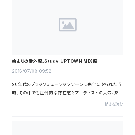
始まりの番外編。StudyｰUPTOWN MIX編ｰ
2018/07/08 09:52
90年代のブラックミュージックシーンに完全にやられた当
時、その中でも圧倒的な存在感とアーティストの人気、楽
曲で一時代を築いたアンドレ・ハレル率いるアップタウンレ
続きを読む
コーズ。あのディディもインターンで働い...