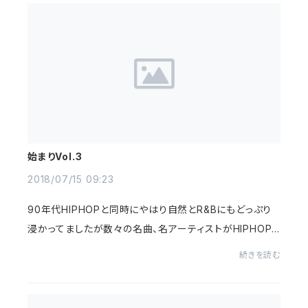
始まりVol.3
2018/07/15 09:23
90年代HIPHOPと同時にやはり自然とR&Bにもどっぷり
浸かってましたが数々の名曲、名アーティストがHIPHOP
と同様連発し多くのリミックスも発売された記憶。特にUp
続きを読む
Townを中心に聴いてましたが、やはり90年代R&am...