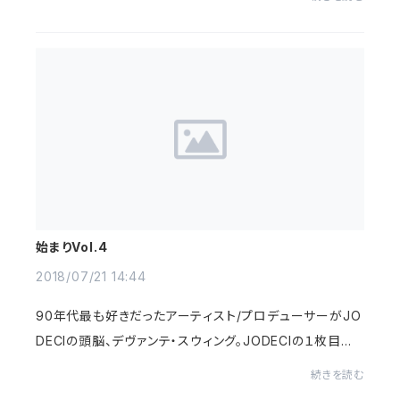
の距離感だろうと。メアリー姐さんはその筆頭であり頂点
で...
始まりVol.4
2018/07/21 14:44
90年代最も好きだったアーティスト/プロデューサーがJO
DECIの頭脳、デヴァンテ・スウィング。JODECIの１枚目は
まだ若干NJS感がありましたが、とにかくびっくりしたのが
続きを読む
２枚目３枚目で開花したそのドス黒、味濃い...