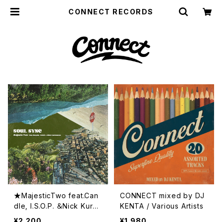
CONNECT RECORDS
★MajesticTwo feat.Can
CONNECT mixed by DJ
dle, I.S.O.P. ＆Nick Kuros
KENTA / Various Artists
awa/SOUL SYNC ★DJ K
¥2,200
¥1,980