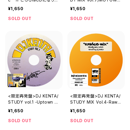
す。
90s MIX"SILKY FUN AN
¥1,650
¥1,650
D GROOVY THANG"
SOLD OUT
SOLD OUT
<限定再発盤>DJ KENTA/
<限定再発盤>DJ KENTA/
STUDY vol.1 -Uptown Mi
STUDY MIX Vol.4-Rawk
x-
usMIX
¥1,650
¥1,650
SOLD OUT
SOLD OUT