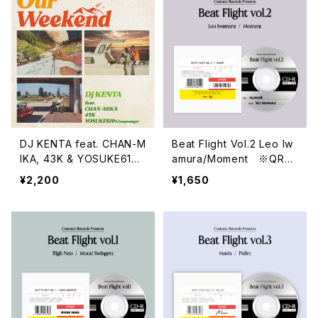
DJ KENTA feat. CHAN-M
Beat Flight Vol.2 Leo Iw
IKA, 43K & YOSUKE610
amura/Moment ※QRコ
(cheapsongs)/Our Wee
ード付き
¥2,200
¥1,650
kend