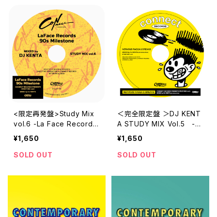
<限定再発盤>Study Mix
＜完全限定盤 ＞DJ KENT
vol.6 -La Face Records
A STUDY MIX Vol.5 -N
90s Milestone- MIX by
ERVOUS RAGGA＆BREAK
¥1,650
¥1,650
DJ KENTA
S-
SOLD OUT
SOLD OUT