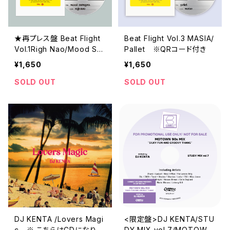
★再プレス盤 Beat Flight
Beat Flight Vol.3 MASIA/
Vol.1Righ Nao/Mood Swi
Pallet ※QRコード付き
ngerzh ※QRコード付き
¥1,650
¥1,650
SOLD OUT
SOLD OUT
DJ KENTA /Lovers Magi
<限定盤>DJ KENTA/STU
c ※ こちらはCDになりま
DY MIX vol.7/MOTOWN