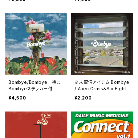
ENTA feat.Nick Kurosaw
a/Get Aligned
Bombye/Bombye 特典
※未配信アイテム Bombye
Bombyeステッカー付
/ Alien Grass＆Six Eight
¥4,500
¥2,200