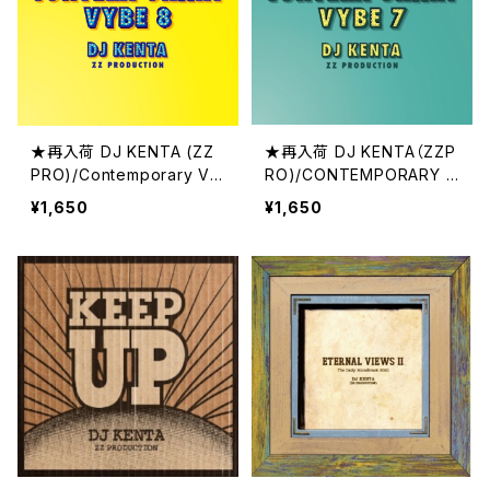
★再入荷 DJ KENTA (ZZ
★再入荷 DJ KENTA（ZZP
PRO)/Contemporary Vy
RO)/CONTEMPORARY V
be 8
YBE 7
¥1,650
¥1,650