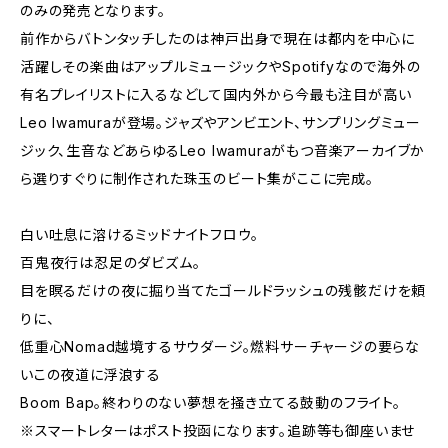
のみの発売となります。
前作からバトンタッチしたのは神戸出身で現在は都内を中心に
活躍しその楽曲はアップルミュージックやSpotifyなので海外の
有名プレイリストに入るなどして国内外から今最も注目が高い
Leo Iwamuraが登場。ジャズやアンビエント、サンプリングミュー
ジック、生音などあらゆるLeo Iwamuraがもつ音楽アーカイブか
ら選りすぐりに制作された珠玉のビート集がここに完成。
白い吐息に溶けるミッドナイトフロウ。
百鬼夜行は忍足のダビズム。
目を瞑るだけの夜に掘り当てたゴールドラッシュの残骸だけを頼
りに、
低重心Nomad越境するサウダージ。燃料サーチャージの要らな
いこの夜道に浮浪する
Boom Bap。終わりのない夢想を掻き立てる鼓動のフライト。
※スマートレターはポスト投函になります。追跡等も御座いませ