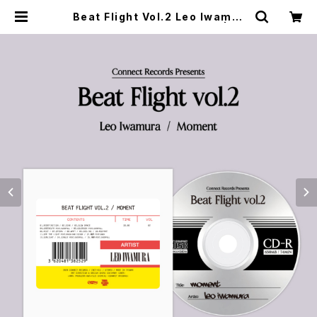
Beat Flight Vol.2 Leo Iwamur
a/Moment ※QRコード付き | CO
NNECT RECORDS