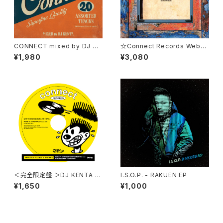
CONNECT mixed by DJ KE
☆Connect Records Websh
NTA / Various Artists
op30セット超限定特典Instru
¥1,980
¥3,080
mental Hip Hop Mix “relaX
Smentals 14”付(数に限りがご
ざいます特典は無くなり次第終
了致しますのでご了承ください
ませ。） DJ KENTA / ETERN
AL VIEWS 3
＜完全限定盤 ＞DJ KENTA S
I.S.O.P. - RAKUEN EP
TUDY MIX Vol.5 -NERVOU
¥1,650
¥1,000
S RAGGA＆BREAKS-