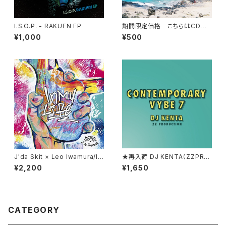
I.S.O.P. - RAKUEN EP
期間限定価格 こちらはCDに
なります。NickKurosawa+OH
¥1,000
¥500
TORO/YONSEI ☆ 名曲「d
ownhill 」収録
J'da Skit × Leo Iwamura/In
★再入荷 DJ KENTA（ZZPR
My Life
O)/CONTEMPORARY VYBE
¥2,200
¥1,650
7
CATEGORY