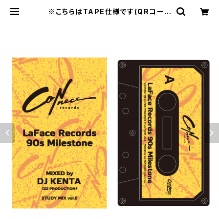
※こちらはTAPE仕様です(QRコード
付き)。Study Mix vol.6 -La Face
Records 90s Milestone- MIX
by DJ KENTA | CONNECT REC
ORDS