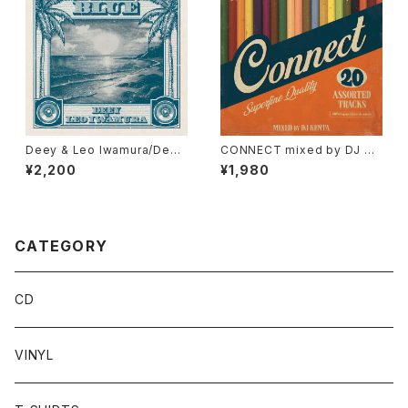
Deey & Leo Iwamura/Deep
CONNECT mixed by DJ KE
Blue※こちらはCDになります。
NTA / Various Artists
¥2,200
¥1,980
CATEGORY
CD
VINYL