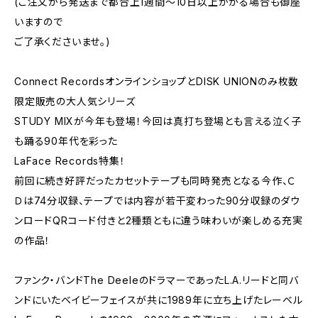
(ご注文から発送まで都合上1週間～10日以上かかる場合も御座
いますので
ご了承くださいませ。)
Connect RecordsオンラインショップとDISK UNIONのみ枚数
限定販売の大人気シリーズ
STUDY MIXが今年も登場！今回は真打ち登場とも言える泣く子
も踊る90年代を彩った
LaFace Records特集！
前回に続き好評だったカセットテープも同時発売となる今作、Ｃ
Ｄは74分収録、テープでは内容が若干変わった90分収録のダウ
ンロードQRコード付きと2種類ともに違う味わいが楽しめる充実
の作品！
ファンク・バンドThe DeeleのドラマーであったL.A.リードと同バ
ンドにいたベイビーフェイスが共に1989年に立ち上げたレーベル