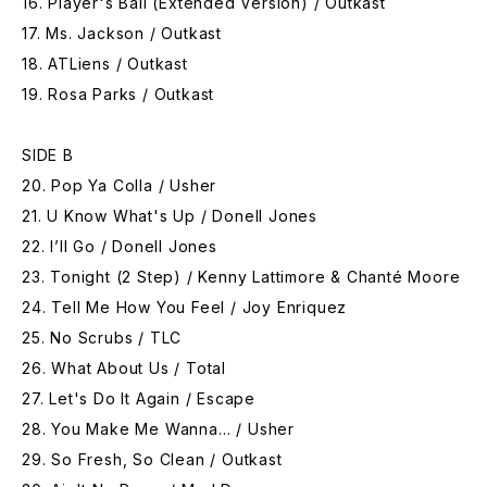
16. Player's Ball (Extended Version) / Outkast
17. Ms. Jackson / Outkast
18. ATLiens / Outkast
19. Rosa Parks / Outkast
SIDE B
20. Pop Ya Colla / Usher
21. U Know What's Up / Donell Jones
22. I’ll Go / Donell Jones
23. Tonight (2 Step) / Kenny Lattimore & Chanté Moore
24. Tell Me How You Feel / Joy Enriquez
25. No Scrubs / TLC
26. What About Us / Total
27. Let's Do It Again / Escape
28. You Make Me Wanna… / Usher
29. So Fresh, So Clean / Outkast