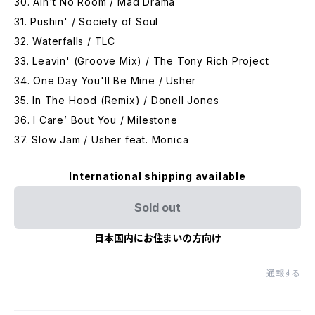
30. Ain't No Room / Mad Drama
31. Pushin' / Society of Soul
32. Waterfalls / TLC
33. Leavin' (Groove Mix) / The Tony Rich Project
34. One Day You'll Be Mine / Usher
35. In The Hood (Remix) / Donell Jones
36. I Care’ Bout You / Milestone
37. Slow Jam / Usher feat. Monica
International shipping available
Sold out
日本国内にお住まいの方向け
通報する