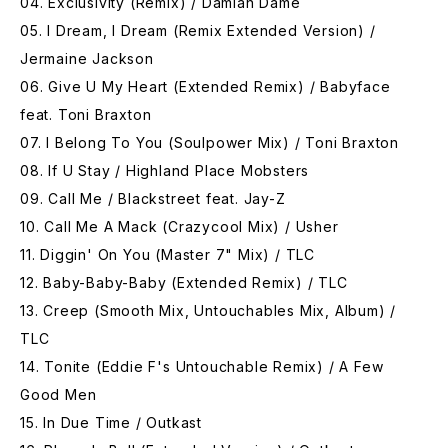
04. Exclusivity (Remix) / Damian Dame
05. I Dream, I Dream (Remix Extended Version) /
Jermaine Jackson
06. Give U My Heart (Extended Remix) / Babyface
feat. Toni Braxton
07. I Belong To You (Soulpower Mix) / Toni Braxton
08. If U Stay / Highland Place Mobsters
09. Call Me / Blackstreet feat. Jay-Z
10. Call Me A Mack (Crazycool Mix) / Usher
11. Diggin' On You (Master 7" Mix) / TLC
12. Baby-Baby-Baby (Extended Remix) / TLC
13. Creep (Smooth Mix, Untouchables Mix, Album) /
TLC
14. Tonite (Eddie F's Untouchable Remix) / A Few
Good Men
15. In Due Time / Outkast