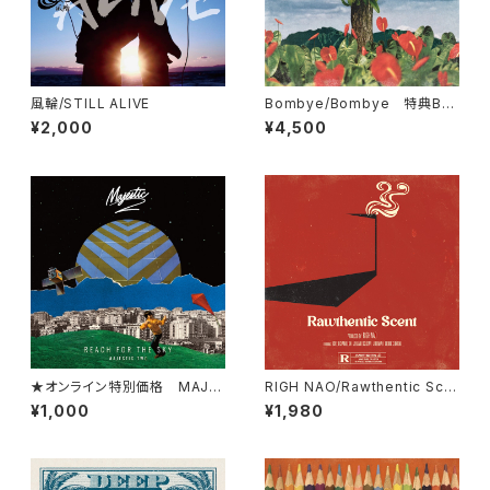
風輪/STILL ALIVE
Bombye/Bombye 特典Bo
mbyeステッカー付
¥2,000
¥4,500
★オンライン特別価格 MAJE
RIGH NAO/Rawthentic Sce
STIC TWO / REACH FOR T
nt ※特典 アルバムのインスト盤
¥1,000
¥1,980
HE SKY